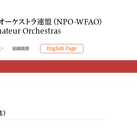
い
組織概要
念）