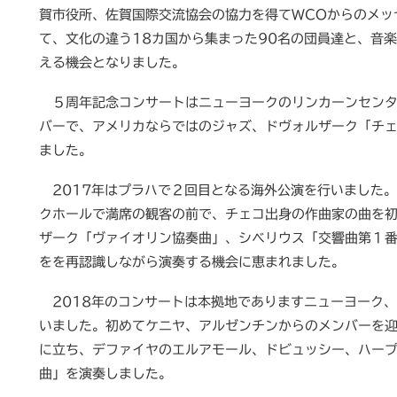
賀市役所、佐賀国際交流協会の協力を得てWCOからのメッ
て、文化の違う18カ国から集まった90名の団員達と、音
える機会となりました。
５周年記念コンサートはニューヨークのリンカーンセンタ
バーで、アメリカならではのジャズ、ドヴォルザーク「チ
ました。
2017年はプラハで２回目となる海外公演を行いました。
クホールで満席の観客の前で、チェコ出身の作曲家の曲を
ザーク「ヴァイオリン協奏曲」、シベリウス「交響曲第１
をを再認識しながら演奏する機会に恵まれました。
2018年のコンサートは本拠地でありますニューヨーク
いました。初めてケニヤ、アルゼンチンからのメンバーを迎
に立ち、デファイヤのエルアモール、ドビュッシー、ハー
曲」を演奏しました。