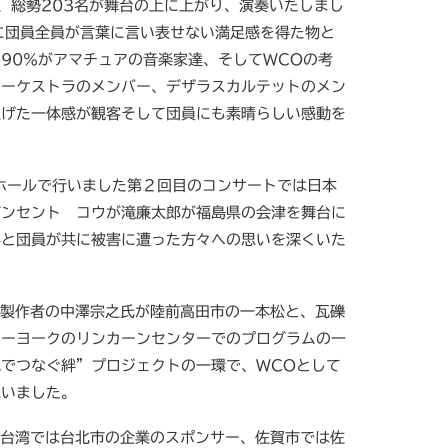
、総勢203名が舞台の上に上がり、演奏いたしまし
響に団員全員が言葉に言い表せない満足感を得た物と
90％がアマチュアの音楽家達、そしてWCOの考
オーケストラのメンバー、デザラスカルテットのメン
上げた一体感が観客そして団員にも素晴らしい感動を
ホールで行いました第２回目のコンサートでは日本
ビンセント コウが滝廉太郎が福島県の会津を舞台に
客と団員が共に被害に遭った方々への思いを深くいた
ン製作者の中澤宗之氏が陸前高田市の一本松と、瓦礫
ューヨークのリンカーンセンターでのプログラムの一
でつなぐ絆”プロジェクトの一環で、WCOとして
思いました。
。台湾では台北市の企業のスポンサー、佐賀市では佐