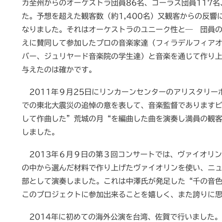
カ全州からのオーケストラ団員86名、コーラス団員117名
た。予想を超えた観客数（約1,400名）又観客からの反
なりました。それはオーケストラのユニーク性と― 団員の
えに賛同して参加したプロの音楽家達（フィラデルフィア
バー、ジュリヤード音楽院の学生達）と音楽を通じて作り
与えたのは確かです。
2011年９月25日にリンカーンセンターのアリスタリー
での東北大震災の追悼の意を表して、音楽監督であります
して作曲した”荒城の月“を編曲した曲を演奏し満員の観
しました。
2013年６月９日の第３回コンサートでは、ヴァイオリ
の中から選んだ材料で作り上げたヴァイオリンを使い、ニ
部として演奏しました。これは中澤氏が発足した“千の音色
このプロジェクトに参加出来ることを嬉しく、また誇りに
2014年に初めての海外公演を台湾、佐賀で行いました