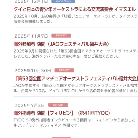
2025年12月1日
World News
タイと日本の青少年オーケストラによる交流演奏会 イマヌエル
2025年10月、JAO会員の「岐響ジュニアオーケストラ」が、タイのス
演奏会を開催しました。
2025年11月7日
REPORT
海外参加者 随聞〈JAOフェスティバル福井大会〉
2025年9月に開催された「第53回全国アマチュアオーケストラフェス
しました。海外メンバーたちの生の声を、ぜひご視聴ください。
2025年10月30日
REPORT
「第53回全国アマチュアオーケストラフェスティバル福井大会
JAOが主催する「第53回全国アマチュアオーケストラフェスティバル福
ル、台湾から10名、ドイツ（BDLO）から９名の海外参加者が参加しまし
2025年7月3日
REPORT
海外指導者 随聞【フィリピン】（第41回TYOC）
TYOCでの海外指導者インタビューの３回目は、フィリピンから参加した「U
ルシル「ミチ」マルティネス 教授です。