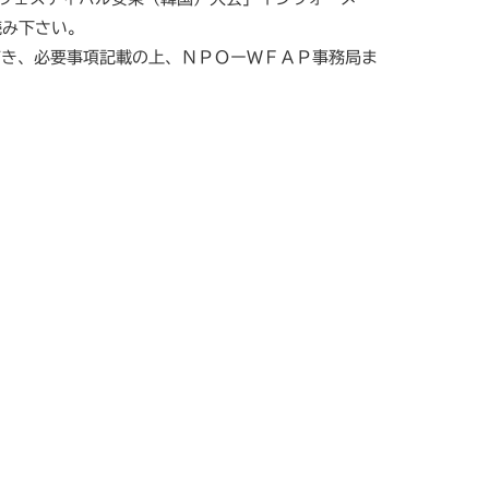
読み下さい。
だき、必要事項記載の上、ＮＰＯーＷＦＡＰ事務局ま