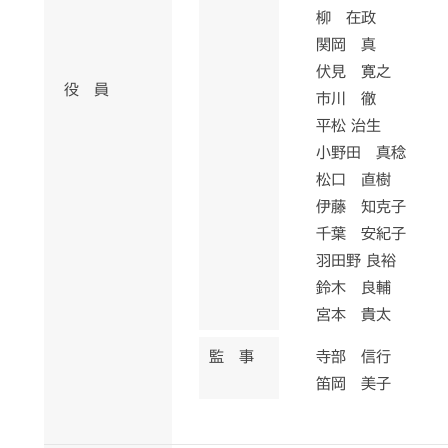
柳 在政
関岡 真
伏見 寛之
役 員
市川 徹
平松 治生
小野田 真稔
松口 直樹
伊藤 知克子
千葉 安紀子
羽田野 良裕
鈴木 良輔
宮本 貴太
監 事
寺部 信行
笛岡 美子