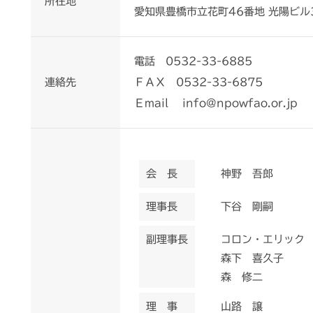
所在地
愛知県豊橋市立花町46番地 光陽ビル
電話 0532-33-6885
連絡先
ＦＡＸ 0532-33-6875
Ｅmail info@npowfao.or.jp
会 長
神野 吾郎
理事長
下谷 剛嗣
副理事長
コロン・エリック
森下 喜久子
森 修二
理 事
山路 譲